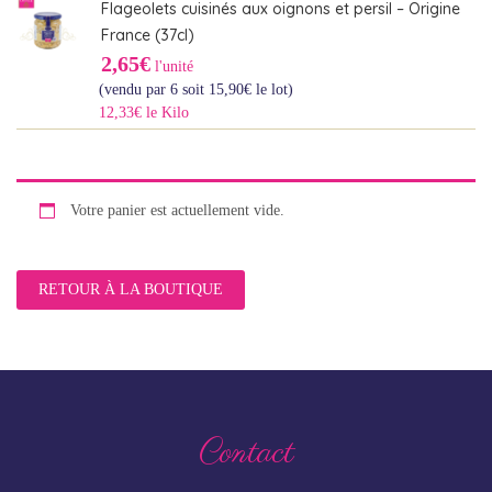
Flageolets cuisinés aux oignons et persil – Origine
France (37cl)
2,65€
l'unité
(vendu par 6 soit
15,90
€
le lot)
12,33€ le Kilo
Votre panier est actuellement vide.
RETOUR À LA BOUTIQUE
Contact