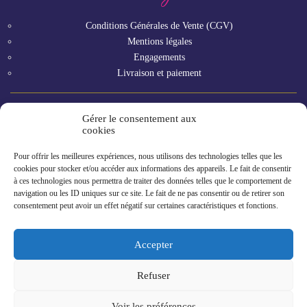
Conditions Générales de Vente (CGV)
Mentions légales
Engagements
Livraison et paiement
Gérer le consentement aux
Vous êtes un professionnel ?
cookies
Pour offrir les meilleures expériences, nous utilisons des technologies telles que les
GAMME RHF
cookies pour stocker et/ou accéder aux informations des appareils. Le fait de consentir
à ces technologies nous permettra de traiter des données telles que le comportement de
navigation ou les ID uniques sur ce site. Le fait de ne pas consentir ou de retirer son
consentement peut avoir un effet négatif sur certaines caractéristiques et fonctions.
Accepter
Refuser
2023 © Gillet Contres : Maître Légumier en Val de Loire
Voir les préférences