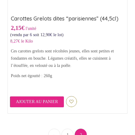
Carottes Grelots dites “parisiennes” (44,5cl)
2,15€
l'unité
(vendu par 6 soit
12,90
€
le lot)
8,27€ le Kilo
Ces carottes grelots sont récoltées jeunes, elles sont petites et
fondantes en bouche. Légumes créatifs, elles se cuisinent à
l’étouffée, en velouté ou à la poêle.
Poids net égoutté : 260g
AJOUTER AU PANIER
1
2