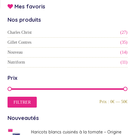
Mes favoris
Nos produits
Charles Christ
(27)
Gillet Contres
(35)
Nouveau
(14)
Nutriform
(11)
Prix
Prix
Prix
Prix :
0€
—
50€
FILTRER
min
max
Nouveautés
Haricots blancs cuisinés à la tomate – Origine