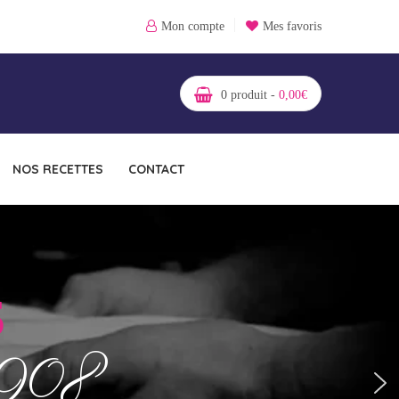
Mon compte
Mes favoris
0
produit -
0,00
€
NOS RECETTES
CONTACT
S
 1908