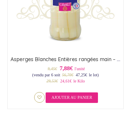
Asperges Blanches Entières rangées main – Origine France (58cl)
7,88€
9,45€
l'unité
(vendu par 6 soit
56,70
€
47,25
€
le lot)
29,53€
24,61€
le Kilo
AJOUTER AU PANIER