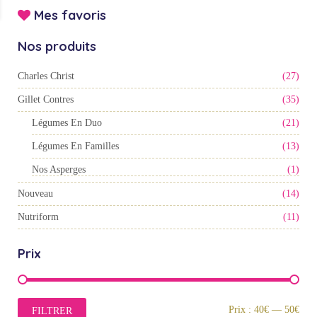
Mes favoris
Nos produits
Charles Christ
(27)
Gillet Contres
(35)
Légumes En Duo
(21)
Légumes En Familles
(13)
Nos Asperges
(1)
Nouveau
(14)
Nutriform
(11)
Prix
Prix
Prix
Prix :
40€
—
50€
FILTRER