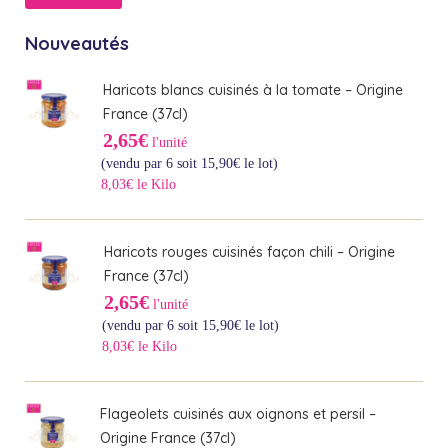
min
max
Nouveautés
Haricots blancs cuisinés à la tomate – Origine
France (37cl)
2,65€
l'unité
(vendu par 6 soit
15,90
€
le lot)
8,03€ le Kilo
Haricots rouges cuisinés façon chili – Origine
France (37cl)
2,65€
l'unité
(vendu par 6 soit
15,90
€
le lot)
8,03€ le Kilo
Flageolets cuisinés aux oignons et persil –
Origine France (37cl)