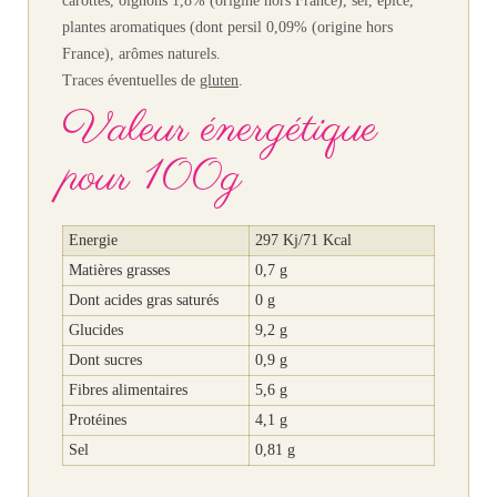
carottes, oignons 1,8% (origine hors France), sel, épice,
plantes aromatiques (dont persil 0,09% (origine hors
France), arômes naturels.
Traces éventuelles de
gluten
.
Valeur énergétique
pour 100g
Energie
297 Kj/71 Kcal
Matières grasses
0,7 g
Dont acides gras saturés
0 g
Glucides
9,2 g
Dont sucres
0,9 g
Fibres alimentaires
5,6 g
Protéines
4,1 g
Sel
0,81 g