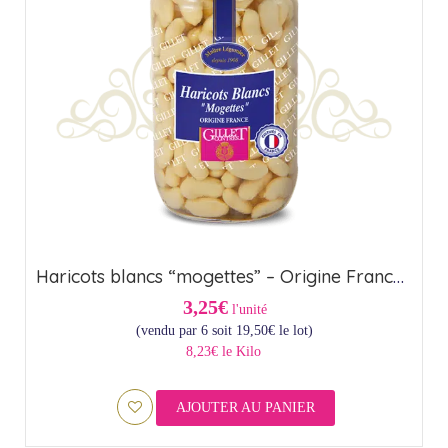
Haricots blancs “mogettes” – Origine France (72cl)
3,25€
l'unité
(vendu par 6 soit
19,50
€
le lot)
8,23€ le Kilo
AJOUTER AU PANIER