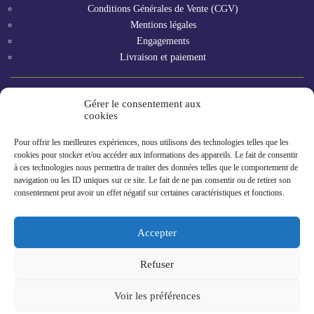
Conditions Générales de Vente (CGV)
Mentions légales
Engagements
Livraison et paiement
Gérer le consentement aux
Vous êtes un professionnel ?
cookies
Pour offrir les meilleures expériences, nous utilisons des technologies telles que les
GAMME RHF
cookies pour stocker et/ou accéder aux informations des appareils. Le fait de consentir
à ces technologies nous permettra de traiter des données telles que le comportement de
navigation ou les ID uniques sur ce site. Le fait de ne pas consentir ou de retirer son
consentement peut avoir un effet négatif sur certaines caractéristiques et fonctions.
Accepter
Refuser
2023 © Gillet Contres : Maître Légumier en Val de Loire
Voir les préférences
Réalisation
Agence Morgane