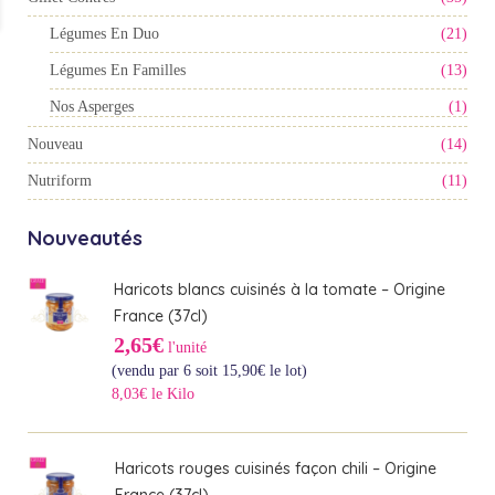
Légumes En Duo
(21)
Légumes En Familles
(13)
Nos Asperges
(1)
Nouveau
(14)
Nutriform
(11)
Nouveautés
Haricots blancs cuisinés à la tomate – Origine
France (37cl)
2,65€
l'unité
(vendu par 6 soit
15,90
€
le lot)
8,03€ le Kilo
Haricots rouges cuisinés façon chili – Origine