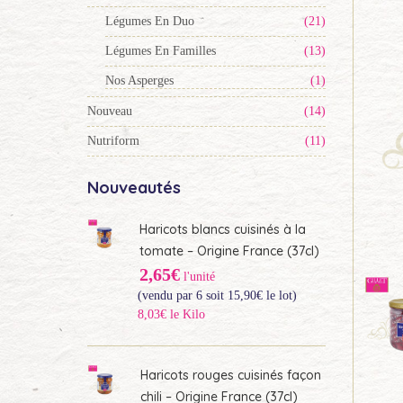
Légumes En Duo
(21)
Légumes En Familles
(13)
Nos Asperges
(1)
Nouveau
(14)
Nutriform
(11)
Nouveautés
Haricots blancs cuisinés à la
tomate – Origine France (37cl)
2,65€
l'unité
(vendu par 6 soit
15,90
€
le lot)
8,03€ le Kilo
Haricots rouges cuisinés façon
chili – Origine France (37cl)