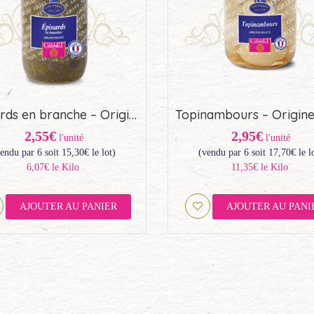
Épinards en branche – Origine France (72cl)
2,55€
2,95€
l'unité
l'unité
endu par 6 soit
15,30
€
le lot)
(vendu par 6 soit
17,70
€
le l
6,07€ le Kilo
11,35€ le Kilo
AJOUTER AU PANIER
AJOUTER AU PANI