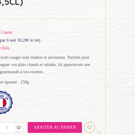
4,5CL)
€
l'unité
par 6 soit
10,20
€
le lot)
e Kilo
icots rouges sont tendres et savoureux. Parfaits pour
gner vos plats chauds et salades, ils apporteront une
gourmande à vos recettes.
et égoutté : 250g.
AJOUTER AU PANIER