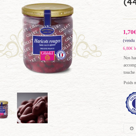
(4
1,70
(vendu 
6,80€ l
Nos har
accompa
touche 
Poids n