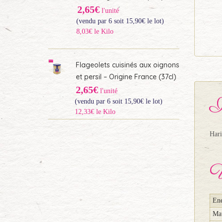
2,65€
l'unité
(vendu par 6 soit
15,90
€
le lot)
8,03€ le Kilo
Flageolets cuisinés aux oignons
et persil – Origine France (37cl)
2,65€
l'unité
I
(vendu par 6 soit
15,90
€
le lot)
12,33€ le Kilo
Hari
V
Ene
Mat