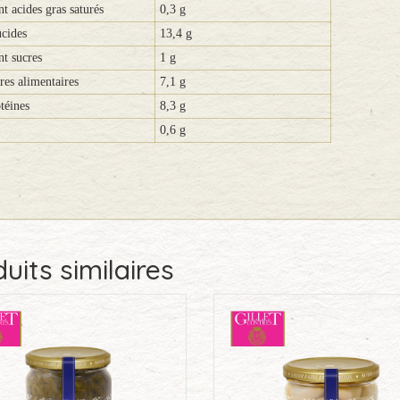
t acides gras saturés
0,3 g
cides
13,4 g
t sucres
1 g
res alimentaires
7,1 g
téines
8,3 g
0,6 g
uits similaires