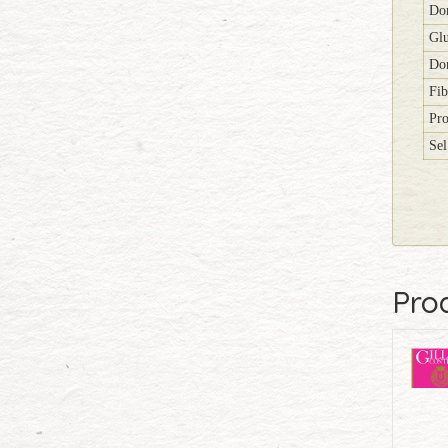
Don
Glu
Don
Fib
Pro
Sel
Prod