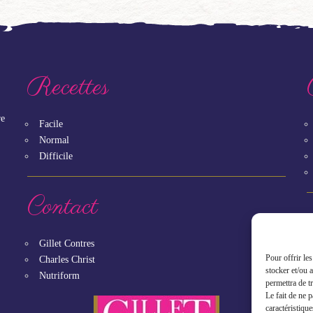
Recettes
re
Facile
Normal
Difficile
Contact
Gillet Contres
Pour offrir le
Charles Christ
stocker et/ou 
Nutriform
permettra de t
Le fait de ne 
caractéristique