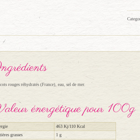
Categor
ngrédients
cots rouges réhydratés (France), eau, sel de mer.
aleur énergétique pour 100g
rgie
463 Kj/110 Kcal
ières grasses
1 g