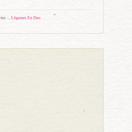
ies :
,
Légumes En Duo