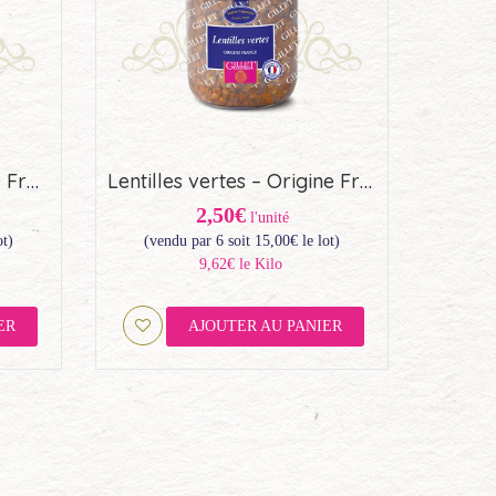
Topinambours – Origine France (44,5cl)
Lentilles vertes – Origine France (44,5cl)
2,50€
l'unité
ot)
(vendu par 6 soit
15,00
€
le lot)
9,62€ le Kilo
ER
AJOUTER AU PANIER