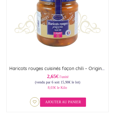
Haricots rouges cuisinés façon chili – Origine France (37cl)
2,65€
l'unité
(vendu par 6 soit
15,90
€
le lot)
8,03€ le Kilo
AJOUTER AU PANIER