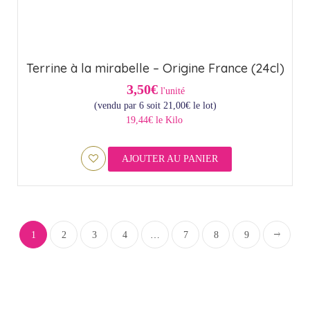
Terrine à la mirabelle – Origine France (24cl)
3,50€
l'unité
(vendu par 6 soit
21,00
€
le lot)
19,44€ le Kilo
AJOUTER AU PANIER
1
2
3
4
…
7
8
9