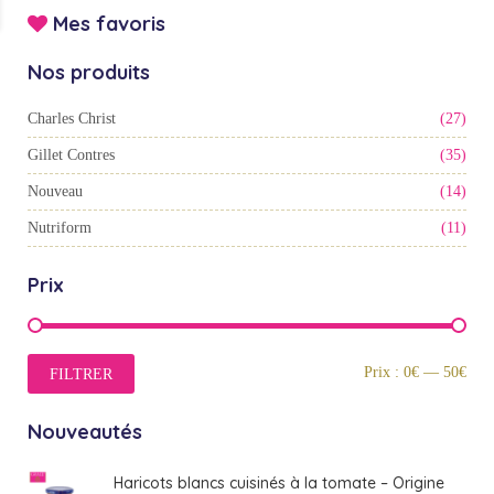
Mes favoris
Nos produits
Charles Christ
(27)
Gillet Contres
(35)
Nouveau
(14)
Nutriform
(11)
Prix
Prix
Prix
Prix :
0€
—
50€
FILTRER
min
max
Nouveautés
Haricots blancs cuisinés à la tomate – Origine