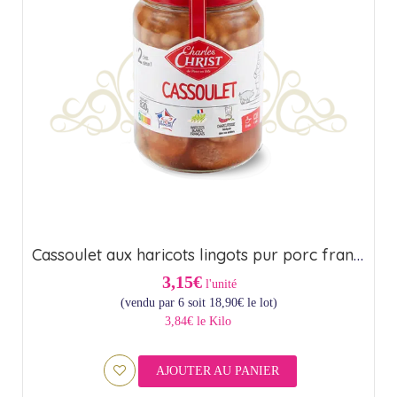
Cassoulet aux haricots lingots pur porc français – Origine France (85cl)
3,15€
l'unité
(vendu par 6 soit
18,90
€
le lot)
3,84€ le Kilo
AJOUTER AU PANIER