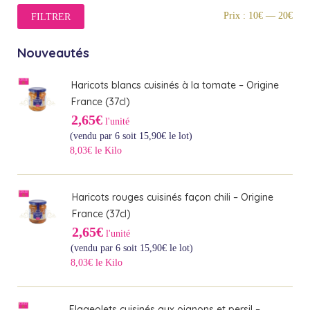
Prix
Prix
Prix :
10€
—
20€
FILTRER
min
max
Nouveautés
Haricots blancs cuisinés à la tomate – Origine
France (37cl)
2,65€
l'unité
(vendu par 6 soit
15,90
€
le lot)
8,03€ le Kilo
Haricots rouges cuisinés façon chili – Origine
France (37cl)
2,65€
l'unité
(vendu par 6 soit
15,90
€
le lot)
8,03€ le Kilo
Flageolets cuisinés aux oignons et persil –