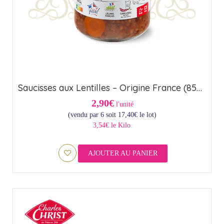
Saucisses aux Lentilles – Origine France (85cl)
2,90€
l'unité
(vendu par 6 soit
17,40
€
le lot)
3,54€ le Kilo
AJOUTER AU PANIER