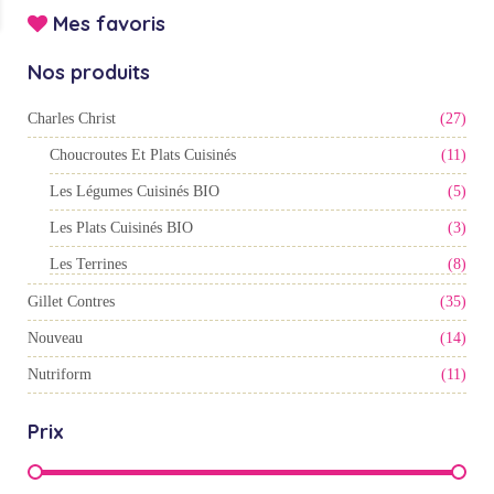
Mes favoris
Nos produits
Charles Christ
(27)
Choucroutes Et Plats Cuisinés
(11)
Les Légumes Cuisinés BIO
(5)
Les Plats Cuisinés BIO
(3)
Les Terrines
(8)
Gillet Contres
(35)
Nouveau
(14)
Nutriform
(11)
Prix