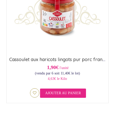
Cassoulet aux haricots lingots pur porc français – Origine France (44,6cl)
1,90€
l'unité
(vendu par 6 soit
11,40
€
le lot)
4,63€ le Kilo
AJOUTER AU PANIER