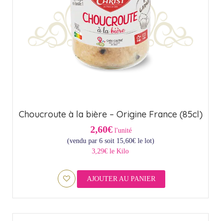
Choucroute à la bière – Origine France (85cl)
2,60€
l'unité
(vendu par 6 soit
15,60
€
le lot)
3,29€ le Kilo
AJOUTER AU PANIER