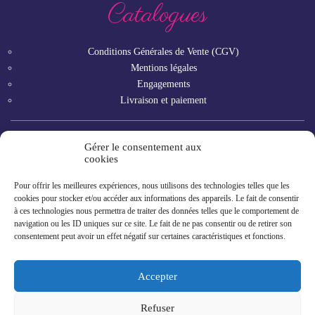
Catalogues
Conditions Générales de Vente (CGV)
Mentions légales
Engagements
Livraison et paiement
Gérer le consentement aux
Vous êtes un professionnel ?
cookies
Pour offrir les meilleures expériences, nous utilisons des technologies telles que les
GAMME RHF
cookies pour stocker et/ou accéder aux informations des appareils. Le fait de consentir
à ces technologies nous permettra de traiter des données telles que le comportement de
navigation ou les ID uniques sur ce site. Le fait de ne pas consentir ou de retirer son
consentement peut avoir un effet négatif sur certaines caractéristiques et fonctions.
Accepter
Refuser