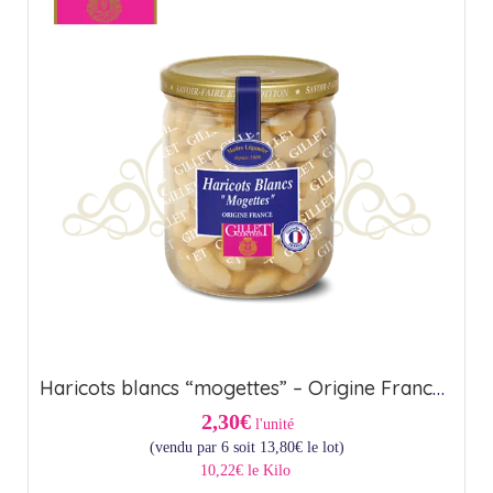
Haricots blancs “mogettes” – Origine France (44,5cl)
2,30€
l'unité
(vendu par 6 soit
13,80
€
le lot)
10,22€ le Kilo