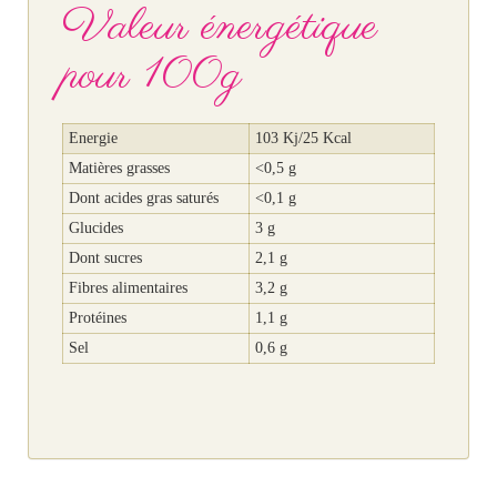
Valeur énergétique
pour 100g
Energie
103 Kj/25 Kcal
Matières grasses
<0,5 g
Dont acides gras saturés
<0,1 g
Glucides
3 g
Dont sucres
2,1 g
Fibres alimentaires
3,2 g
Protéines
1,1 g
Sel
0,6 g