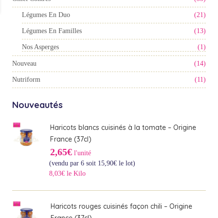
Légumes En Duo
(21)
Légumes En Familles
(13)
Nos Asperges
(1)
Nouveau
(14)
Nutriform
(11)
Nouveautés
Haricots blancs cuisinés à la tomate – Origine
France (37cl)
2,65€
l'unité
(vendu par 6 soit
15,90
€
le lot)
8,03€ le Kilo
Haricots rouges cuisinés façon chili – Origine