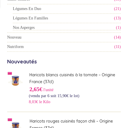
Légumes En Duo
(21)
Légumes En Familles
(13)
Nos Asperges
(1)
Nouveau
(14)
Nutriform
(11)
Nouveautés
Haricots blancs cuisinés à la tomate – Origine
France (37cl)
2,65€
l'unité
(vendu par 6 soit
15,90
€
le lot)
8,03€ le Kilo
Haricots rouges cuisinés façon chili – Origine