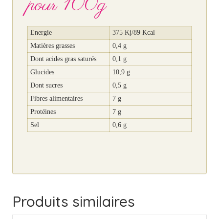
pour 100g
Energie
375 Kj/89 Kcal
Matières grasses
0,4 g
Dont acides gras saturés
0,1 g
Glucides
10,9 g
Dont sucres
0,5 g
Fibres alimentaires
7 g
Protéines
7 g
Sel
0,6 g
Produits similaires