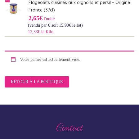
Flageolets cuisinés aux oignons et persil – Origine
France (37cl)
2,65€
l'unité
(vendu par 6 soit
15,90
€
le lot)
12,33€ le Kilo
Votre panier est actuellement vide.
RETOUR À LA BOUTIQUE
Contact