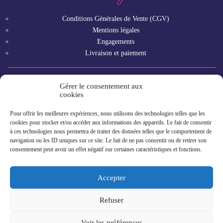
Conditions Générales de Vente (CGV)
Mentions légales
Engagements
Livraison et paiement
Gérer le consentement aux
Vous êtes un professionnel ?
cookies
Pour offrir les meilleures expériences, nous utilisons des technologies telles que les
GAMME RHF
cookies pour stocker et/ou accéder aux informations des appareils. Le fait de consentir
à ces technologies nous permettra de traiter des données telles que le comportement de
navigation ou les ID uniques sur ce site. Le fait de ne pas consentir ou de retirer son
consentement peut avoir un effet négatif sur certaines caractéristiques et fonctions.
Accepter
Refuser
2023 © Gillet Contres : Maître Légumier en Val de Loire
Voir les préférences