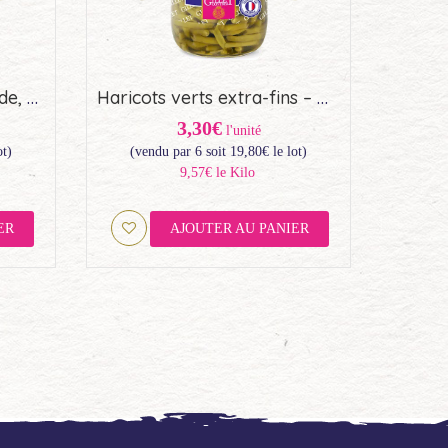
Marrons entiers, sous vide, à l’étouffée (72cl)
Haricots verts extra-fins – Origine France (72cl)
3,30€
l'unité
ot)
(vendu par 6 soit
19,80
€
le lot)
9,57€ le Kilo
ER
AJOUTER AU PANIER