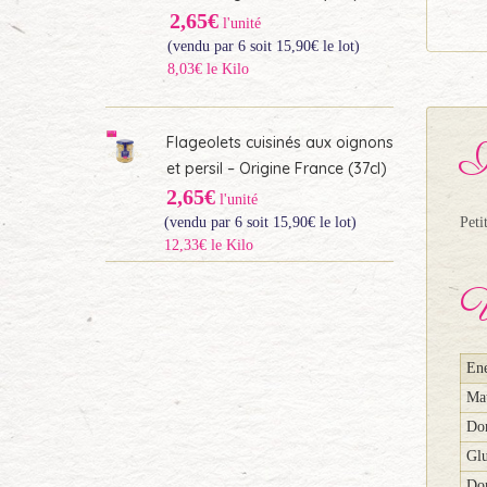
2,65€
l'unité
(vendu par 6 soit
15,90
€
le lot)
8,03€ le Kilo
Flageolets cuisinés aux oignons
I
et persil – Origine France (37cl)
2,65€
l'unité
(vendu par 6 soit
15,90
€
le lot)
Peti
12,33€ le Kilo
V
Ene
Mat
Don
Glu
Don