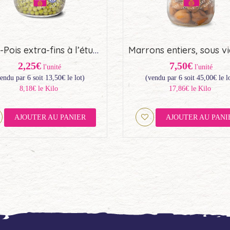
Petits-Pois extra-fins à l’étuvée – Origine France (42,5cl)
2,25€
7,50€
l'unité
l'unité
endu par 6 soit
13,50
€
le lot)
(vendu par 6 soit
45,00
€
le l
8,18€ le Kilo
17,86€ le Kilo
AJOUTER AU PANIER
AJOUTER AU PANI