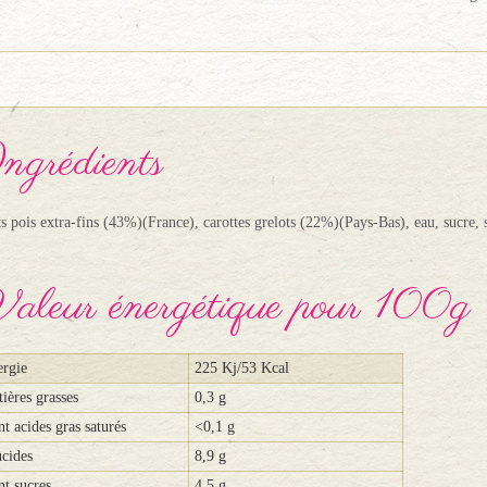
ngrédients
ts pois extra-fins (43%)(France), carottes grelots (22%)(Pays-Bas), eau, sucre, 
aleur énergétique pour 100g
rgie
225 Kj/53 Kcal
ières grasses
0,3 g
t acides gras saturés
<0,1 g
cides
8,9 g
t sucres
4,5 g