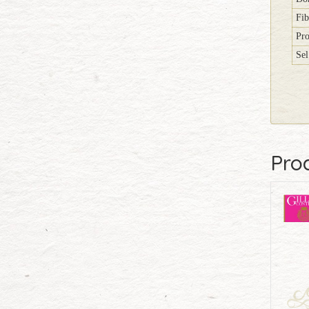
Fib
Pro
Sel
Prod