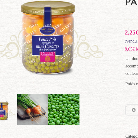
PA
2,25
(vendu 
8,65€ l
Un doux
accomp
couleur
Poids n
Categor