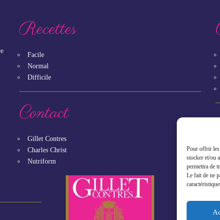
Recettes
re
Facile
Normal
Difficile
Contact
Gillet Contres
Pour offrir le
Charles Christ
stocker et/ou 
Nutriform
permettra de t
Le fait de ne 
caractéristique
Ac