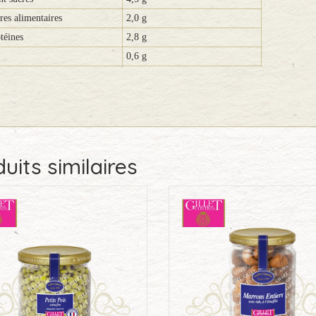
res alimentaires
2,0 g
téines
2,8 g
0,6 g
uits similaires