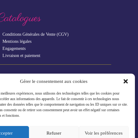
Catalogues
Conditions Générales de Vente (CGV)
Mentions légales
Engagements
Livraison et paiement
Vous êtes un professionnel ?
Gérer le consentement aux cookies
s meilleures expériences, nous utilisons des technologies telles que les cookies pour
GAMME RHF
accéder aux informations des appareils. Le fait de consentir à ces technologies nous
raiter des données telles que le comportement de navigation ou les ID uniques sur ce site.
pas consentir ou de retirer son consentement peut avoir un effet négatif sur certaines
s et fonctions.
cepter
Refuser
Voir les préférences