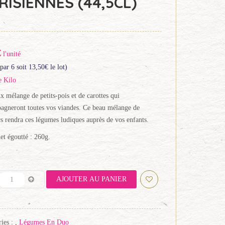
RISIENNES (44,5CL)
€
l'unité
par 6 soit
13,50
€
le lot)
e Kilo
 mélange de petits-pois et de carottes qui
agneront toutes vos viandes. Ce beau mélange de
s rendra ces légumes ludiques auprès de vos enfants.
et égoutté : 260g.
AJOUTER AU PANIER
ies :
,
Légumes En Duo