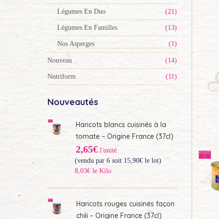
Légumes En Duo
(21)
Légumes En Familles
(13)
Nos Asperges
(1)
Nouveau
(14)
Nutriform
(11)
Nouveautés
Haricots blancs cuisinés à la
tomate – Origine France (37cl)
2,65€
l'unité
(vendu par 6 soit
15,90
€
le lot)
8,03€ le Kilo
Haricots rouges cuisinés façon
chili – Origine France (37cl)