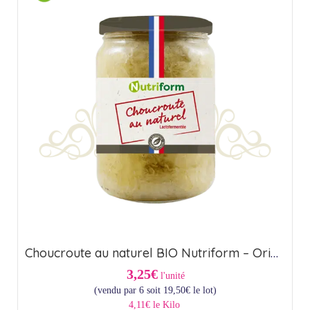
Choucroute au naturel BIO Nutriform – Origine France (85cl)
3,25€
l'unité
(vendu par 6 soit
19,50
€
le lot)
4,11€ le Kilo