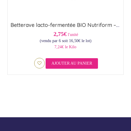
Betterave lacto-fermentée BIO Nutriform – Origine France (44,6cl)
2,75€
l'unité
(vendu par 6 soit
16,50
€
le lot)
7,24€ le Kilo
AJOUTER AU PANIER