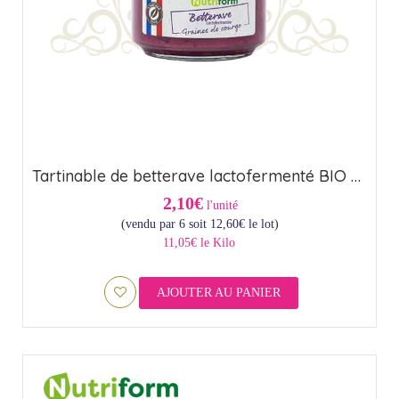
Tartinable de betterave lactofermenté BIO Nutriform (23,5cl)
2,10€
l'unité
(vendu par 6 soit
12,60
€
le lot)
11,05€ le Kilo
AJOUTER AU PANIER