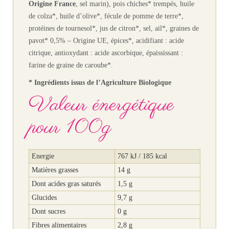
Origine France
, sel marin), pois chiches* trempés, huile
de colza*, huile d’olive*, fécule de pomme de terre*,
protéines de tournesol*, jus de citron*, sel, ail*, graines de
pavot* 0,5% – Origine UE, épices*, acidifiant : acide
citrique, antioxydant : acide ascorbique, épaississant :
farine de graine de caroube*.
* Ingrédients issus de l’Agriculture Biologique
Valeur énergétique
pour 100g
Energie
767 kJ / 185 kcal
Matières grasses
14 g
Dont acides gras saturés
1,5 g
Glucides
9,7 g
Dont sucres
0 g
Fibres alimentaires
2,8 g