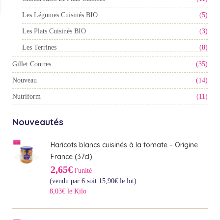
Les Légumes Cuisinés BIO
(5)
Les Plats Cuisinés BIO
(3)
Les Terrines
(8)
Gillet Contres
(35)
Nouveau
(14)
Nutriform
(11)
Nouveautés
Haricots blancs cuisinés à la tomate – Origine
France (37cl)
2,65€
l'unité
(vendu par 6 soit
15,90
€
le lot)
8,03€ le Kilo