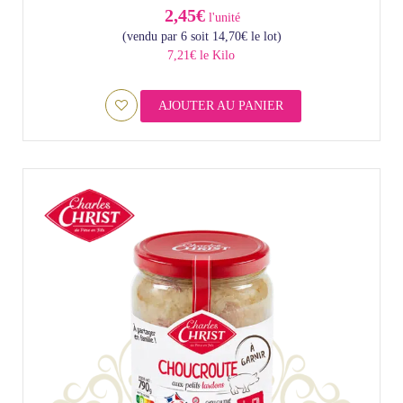
2,45€
l'unité
(vendu par 6 soit
14,70
€
le lot)
7,21€ le Kilo
AJOUTER AU PANIER