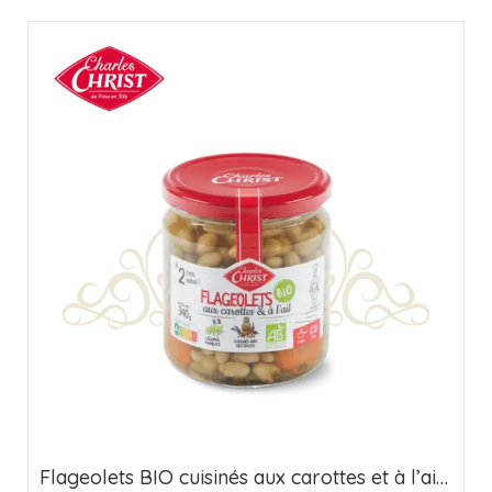
Flageolets BIO cuisinés aux carottes et à l’ail – Origine France (37cl)