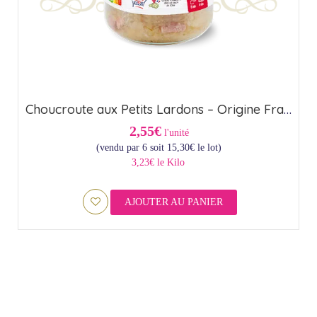
Choucroute aux Petits Lardons – Origine France (85cl)
2,55€
l'unité
(vendu par 6 soit
15,30
€
le lot)
3,23€ le Kilo
AJOUTER AU PANIER