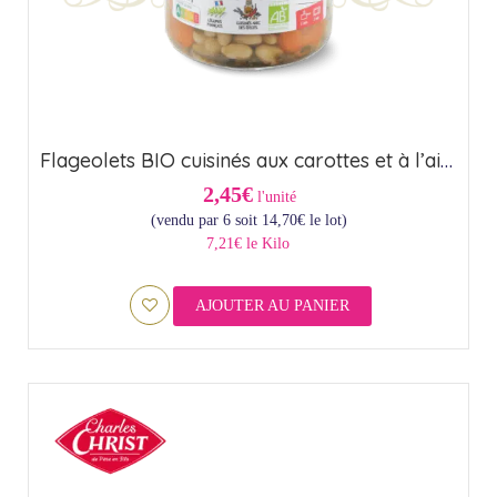
Flageolets BIO cuisinés aux carottes et à l’ail – Origine France (37cl)
2,45€
l'unité
(vendu par 6 soit
14,70
€
le lot)
7,21€ le Kilo
AJOUTER AU PANIER