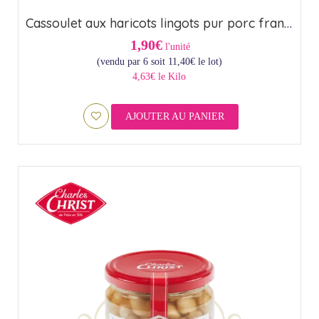
Cassoulet aux haricots lingots pur porc français – Origine France (44,6cl)
1,90€
l'unité
(vendu par 6 soit
11,40
€
le lot)
4,63€ le Kilo
AJOUTER AU PANIER