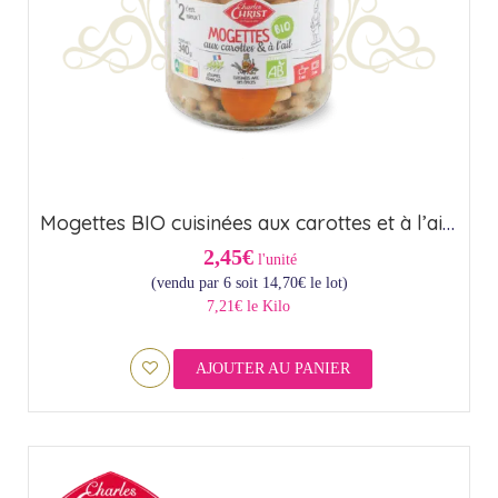
Mogettes BIO cuisinées aux carottes et à l’ail (37cl) – Origine France
2,45€
l'unité
(vendu par 6 soit
14,70
€
le lot)
7,21€ le Kilo
AJOUTER AU PANIER