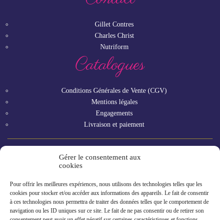
Gillet Contres
Charles Christ
Nutriform
Catalogues
Conditions Générales de Vente (CGV)
Mentions légales
Engagements
Livraison et paiement
Gérer le consentement aux
Vous êtes un professionnel ?
cookies
Pour offrir les meilleures expériences, nous utilisons des technologies telles que les
GAMME RHF
cookies pour stocker et/ou accéder aux informations des appareils. Le fait de consentir
à ces technologies nous permettra de traiter des données telles que le comportement de
navigation ou les ID uniques sur ce site. Le fait de ne pas consentir ou de retirer son
consentement peut avoir un effet négatif sur certaines caractéristiques et fonctions.