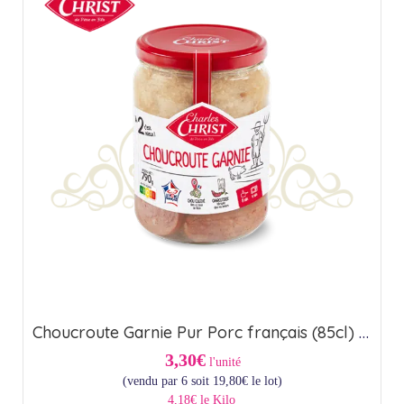
Choucroute Garnie Pur Porc français (85cl) – Origine France
3,30€
l'unité
(vendu par 6 soit
19,80
€
le lot)
4,18€ le Kilo