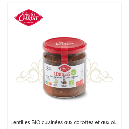
Lentilles BIO cuisinées aux carottes et aux oignons – Origine France (37cl)