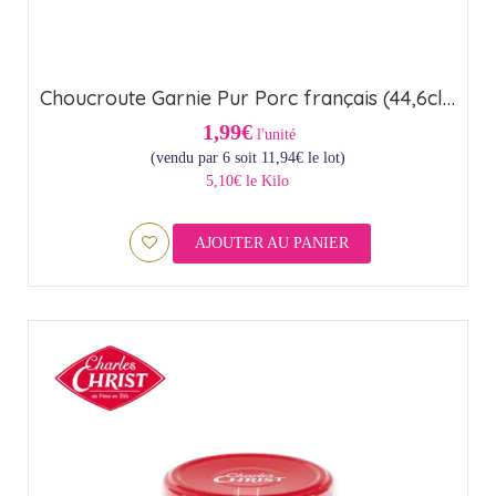
Choucroute Garnie Pur Porc français (44,6cl) – Origine France
1,99€
l'unité
(vendu par 6 soit
11,94
€
le lot)
5,10€ le Kilo
AJOUTER AU PANIER