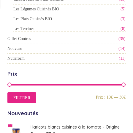
Les Légumes Cuisinés BIO
(5)
Les Plats Cuisinés BIO
(3)
Les Terrines
(8)
Gillet Contres
(35)
Nouveau
(14)
Nutriform
(11)
Prix
Prix
Prix
Prix :
10€
—
30€
FILTRER
min
max
Nouveautés
Haricots blancs cuisinés à la tomate – Origine