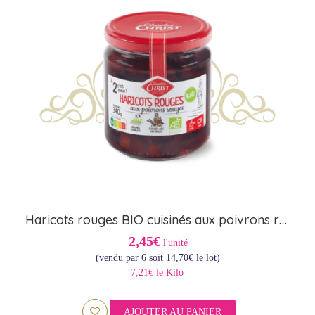
Haricots rouges BIO cuisinés aux poivrons rouges – Origine France (37cl)
2,45€
l'unité
(vendu par 6 soit
14,70
€
le lot)
7,21€ le Kilo
AJOUTER AU PANIER