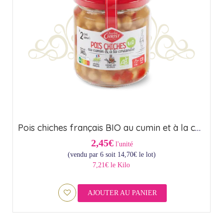
Pois chiches français BIO au cumin et à la coriandre – Origine France (37cl)
2,45€
l'unité
(vendu par 6 soit
14,70
€
le lot)
7,21€ le Kilo
AJOUTER AU PANIER