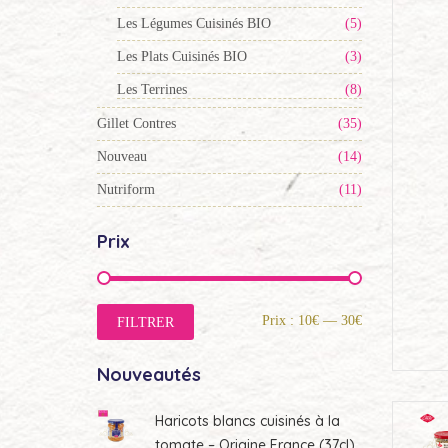
Les Légumes Cuisinés BIO
(5)
Les Plats Cuisinés BIO
(3)
Les Terrines
(8)
Gillet Contres
(35)
Nouveau
(14)
Nutriform
(11)
Prix
Prix
Prix
Prix :
10€
—
30€
FILTRER
min
max
Nouveautés
Haricots blancs cuisinés à la
tomate – Origine France (37cl)