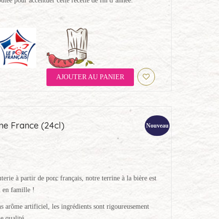
utée pour accentuer cette recette de fin d’année.
AJOUTER AU PANIER
ine France (24cl)
Nouveau
erie à partir de porc français, notre terrine à la bière est
 en famille !
s arôme artificiel, les ingrédients sont rigoureusement
e qualité.