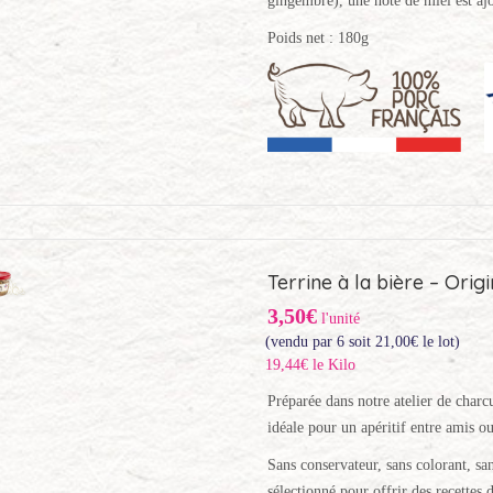
gingembre), une note de miel est ajo
Poids net : 180g
Terrine à la bière – Orig
3,50€
l'unité
(vendu par 6 soit
21,00
€
le lot)
19,44€ le Kilo
Préparée dans notre atelier de charcut
idéale pour un apéritif entre amis ou
Sans conservateur, sans colorant, san
sélectionné pour offrir des recettes d