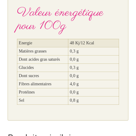
Valeur énergétique
pour 100g
Energie
48 Kj/12 Kcal
Matières grasses
0,3 g
Dont acides gras saturés
0,0 g
Glucides
0,3 g
Dont sucres
0,0 g
Fibres alimentaires
4,0 g
Protéines
0,0 g
Sel
0,8 g