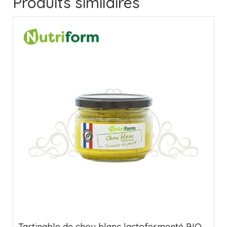
Produits similaires
Tartinable de chou blanc lactofermenté BIO Nutriform (23,5cl)