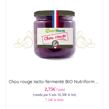
Chou rouge lacto-fermenté BIO Nutriform – Origine France (44,6cl)
2,75€
l'unité
(vendu par 6 soit
16,50
€
le lot)
7,24€ le Kilo