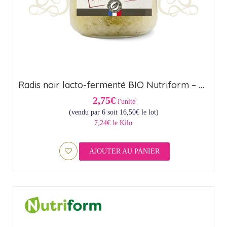
Radis noir lacto-fermenté BIO Nutriform – Origine France (44,6cl)
2,75€
l'unité
(vendu par 6 soit
16,50
€
le lot)
7,24€ le Kilo
AJOUTER AU PANIER