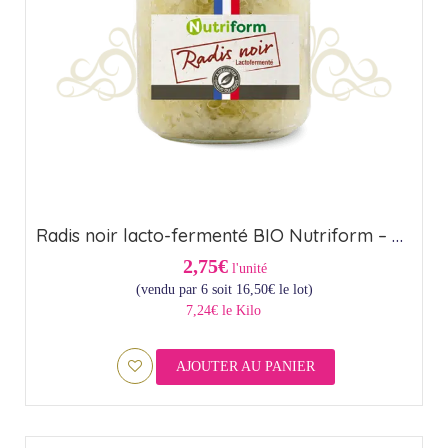
Radis noir lacto-fermenté BIO Nutriform – Origine France (44,6cl)
2,75€
l'unité
(vendu par 6 soit
16,50
€
le lot)
7,24€ le Kilo
AJOUTER AU PANIER