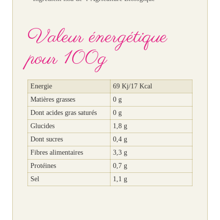
Valeur énergétique
pour 100g
Energie
69 Kj/17 Kcal
Matières grasses
0 g
Dont acides gras saturés
0 g
Glucides
1,8 g
Dont sucres
0,4 g
Fibres alimentaires
3,3 g
Protéines
0,7 g
Sel
1,1 g