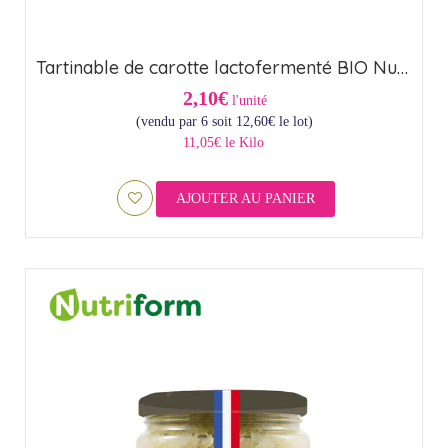
Tartinable de carotte lactofermenté BIO Nutriform (23,5cl)
2,10€
l'unité
(vendu par 6 soit
12,60
€
le lot)
11,05€ le Kilo
AJOUTER AU PANIER