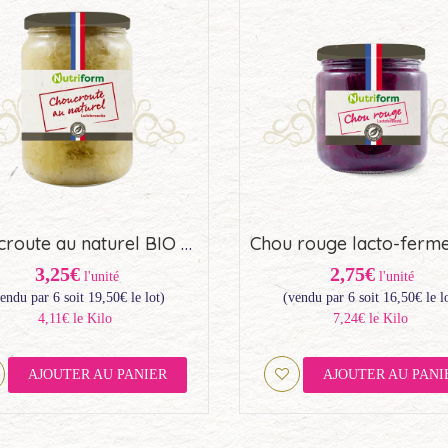
Choucroute au naturel BIO Nutriform – Origine France (85cl)
3,25€
2,75€
l'unité
l'unité
endu par 6 soit
19,50
€
le lot)
(vendu par 6 soit
16,50
€
le l
4,11€ le Kilo
7,24€ le Kilo
AJOUTER AU PANIER
AJOUTER AU PANI