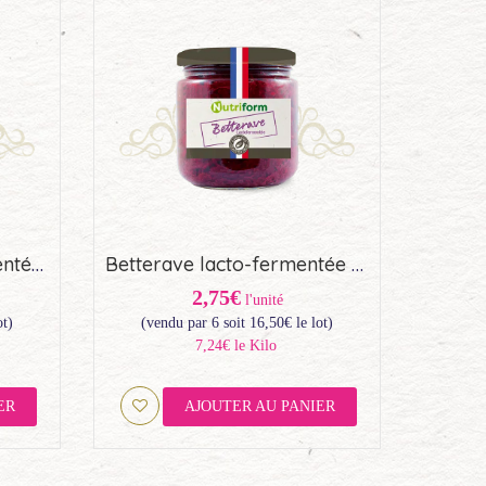
Chou rouge lacto-fermenté BIO Nutriform – Origine France (44,6cl)
Betterave lacto-fermentée BIO Nutriform – Origine France (44,6cl)
2,75€
l'unité
ot)
(vendu par 6 soit
16,50
€
le lot)
7,24€ le Kilo
ER
AJOUTER AU PANIER