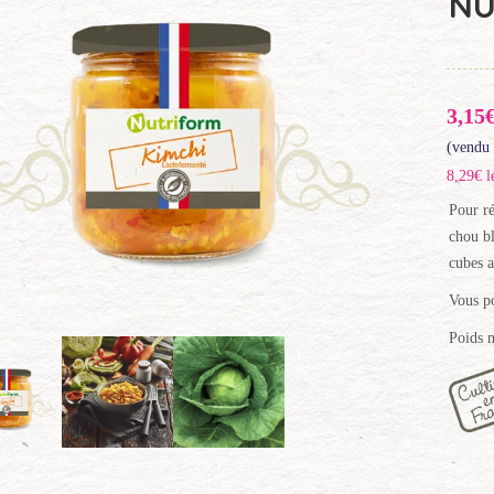
NU
3,15
(vendu 
8,29€ l
Pour ré
chou bl
cubes a
Vous p
Poids n