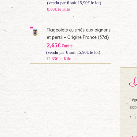
(vendu par 6 soit
15,90
€
le lot)
8,03€ le Kilo
Flageolets cuisinés aux oignons
et persil – Origine France (37cl)
2,65€
l'unité
(vendu par 6 soit
15,90
€
le lot)
12,33€ le Kilo
I
Légu
asco
* : 