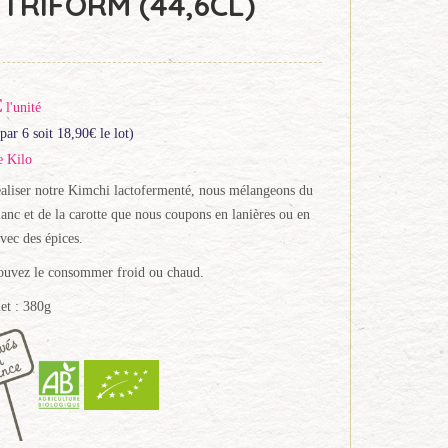
TRIFORM (44,6CL)
€
l'unité
par 6 soit
18,90
€
le lot)
e Kilo
aliser notre Kimchi lactofermenté, nous mélangeons du
anc et de la carotte que nous coupons en lanières ou en
vec des épices.
ouvez le consommer froid ou chaud.
et : 380g