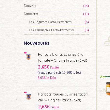
Nouveau
(14)
Nutriform
(11)
Les Légumes Lacto-Fermentés
(8)
Les Tartinables Lacto-Fermentés
(3)
Nouveautés
Haricots blancs cuisinés à la
tomate – Origine France (37cl)
2,65€
l'unité
(vendu par 6 soit
15,90
€
le lot)
8,03€ le Kilo
Haricots rouges cuisinés façon
chili – Origine France (37cl)
2,65€
l'unité