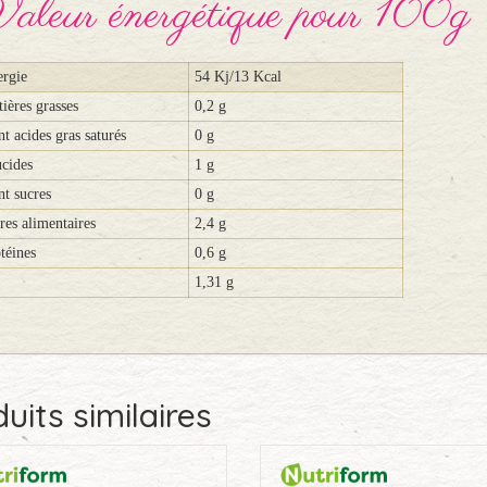
aleur énergétique pour 100g
rgie
54 Kj/13 Kcal
ières grasses
0,2 g
t acides gras saturés
0 g
cides
1 g
t sucres
0 g
res alimentaires
2,4 g
téines
0,6 g
1,31 g
uits similaires