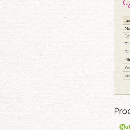
V
Ene
Mat
Don
Glu
Don
Fib
Pro
Sel
Prod